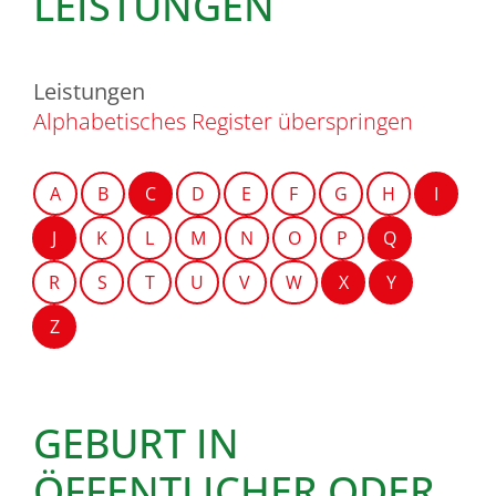
LEISTUNGEN
Leistungen
Alphabetisches Register überspringen
A
B
C
D
E
F
G
H
I
J
K
L
M
N
O
P
Q
R
S
T
U
V
W
X
Y
Z
GEBURT IN
ÖFFENTLICHER ODER