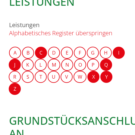
LEISTUNGEN
Leistungen
Alphabetisches Register überspringen
A
B
C
D
E
F
G
H
I
J
K
L
M
N
O
P
Q
R
S
T
U
V
W
X
Y
Z
GRUNDSTÜCKSANSCHL
AN