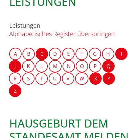
LEISTUNGEN
Leistungen
Alphabetisches Register überspringen
A
B
C
D
E
F
G
H
I
J
K
L
M
N
O
P
Q
R
S
T
U
V
W
X
Y
Z
HAUSGEBURT DEM
STANDESAMT MELDEN