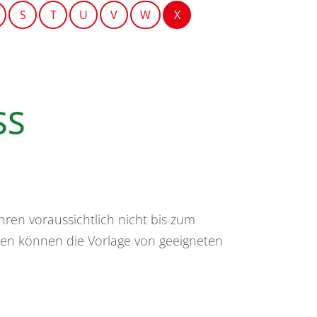
S
T
U
V
W
X
SS
ren voraussichtlich nicht bis zum
en können die Vorlage von geeigneten