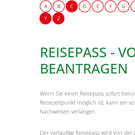
A
B
C
D
E
F
G
Y
Z
REISEPASS - V
BEANTRAGEN
Wenn Sie einen Reisepass sofort benöt
Reisezeitpunkt möglich ist, kann ein vo
Nachweisen verlangen.
Der vorläufige Reisepass wird von der 