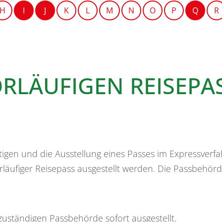
H
I
J
K
L
M
N
O
P
Q
R
ORLÄUFIGEN REISEPA
igen und die Ausstellung eines Passes im Expressverfah
rläufiger Reisepass ausgestellt werden.
Die Passbehörd
zuständigen Passbehörde sofort ausgestellt.