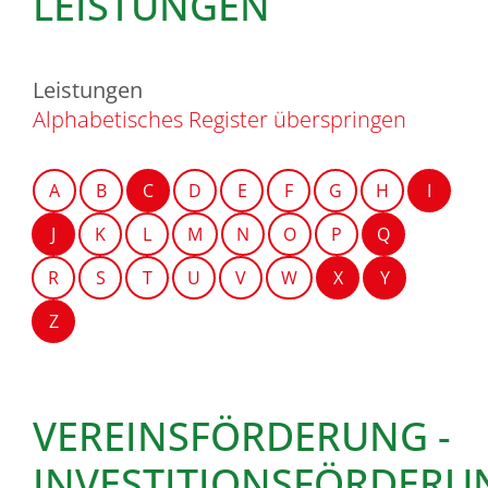
LEISTUNGEN
Leistungen
Alphabetisches Register überspringen
A
B
C
D
E
F
G
H
I
J
K
L
M
N
O
P
Q
R
S
T
U
V
W
X
Y
Z
VEREINSFÖRDERUNG -
INVESTITIONSFÖRDERU