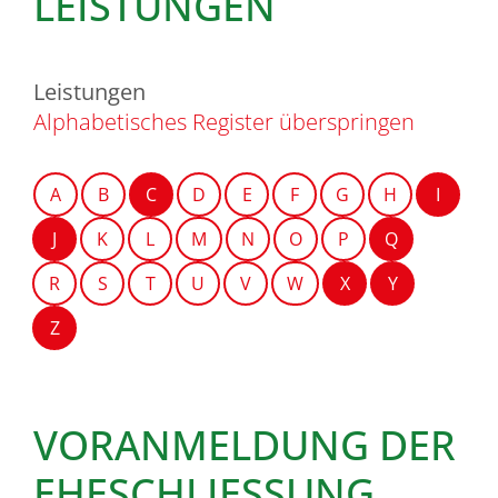
LEISTUNGEN
Leistungen
Alphabetisches Register überspringen
A
B
C
D
E
F
G
H
I
J
K
L
M
N
O
P
Q
R
S
T
U
V
W
X
Y
Z
VORANMELDUNG DER
EHESCHLIESSUNG