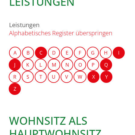
LEISTUNGEN
Leistungen
Alphabetisches Register überspringen
A
B
C
D
E
F
G
H
I
J
K
L
M
N
O
P
Q
R
S
T
U
V
W
X
Y
Z
WOHNSITZ ALS
HAUPTWOHNSITZ