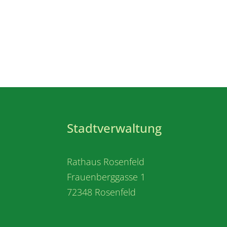
Stadtverwaltung
Rathaus Rosenfeld
Frauenberggasse 1
72348 Rosenfeld