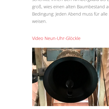
groß, wies einen alten Baumbestand auf
Bedingung: Jeden Abend muss für alle
weisen.
Video Neun-Uhr-Glöckle