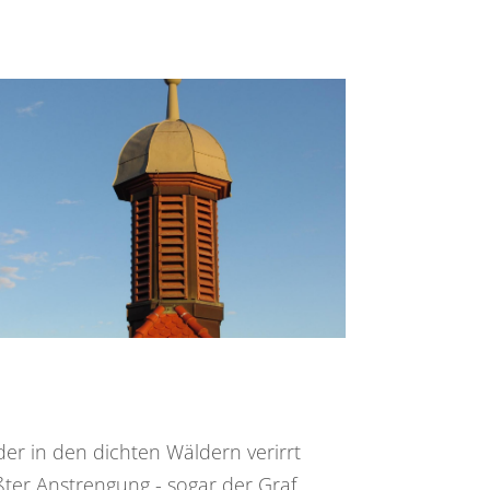
er in den dichten Wäldern verirrt
ßter Anstrengung - sogar der Graf