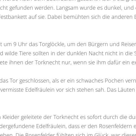
nicht gefunden werden. Langsam wurde es dunkel, und d
Festbankett auf sie. Dabei bemühten sich die anderen 
t um 9 Uhr das Torglöckle, um den Bürgern und Reise
 wilde Tiere sollten in der dunklen Nacht nicht in di
te ihnen der Torknecht nur, wenn sie ihm dafür ein ex
 das Tor geschlossen, als er ein schwaches Pochen vern
s vermisste Edelfräulein vor sich stehen sah. Das Läute
Kleider geleitete der Torknecht es sofort durch die du
edergefundene Edelfräulein, dass er den Rosenfeldern 
Lehen. Die Rosenfelder fühlten sich im Glück, war di