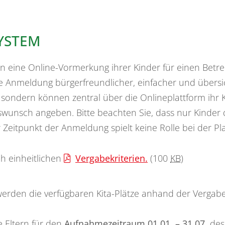
YSTEM
tern eine Online-Vormerkung ihrer Kinder für einen Betr
 Anmeldung bürgerfreundlicher, einfacher und übersich
sondern können zentral über die Onlineplattform ihr K
nsch angeben. Bitte beachten Sie, dass nur Kinder di
 Zeitpunkt der Anmeldung spielt keine Rolle bei der Pl
ch einheitlichen
Vergabekriterien.
(100
KB
)
werden die verfügbaren Kita-Plätze anhand der Vergabe
ltern für den
Aufnahmezeitraum 01.01. – 31.07.
des 